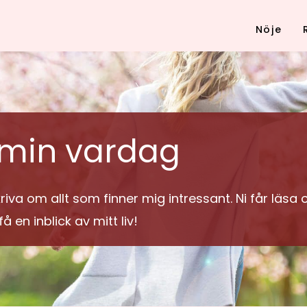
Nöje
 min vardag
va om allt som finner mig intressant. Ni får läsa 
å en inblick av mitt liv!