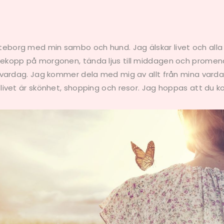
öteborg med min sambo och hund. Jag älskar livet och alla
kaffekopp på morgonen, tända ljus till middagen och pro
min vardag. Jag kommer dela med mig av allt från mina var
i livet är skönhet, shopping och resor. Jag hoppas att du k